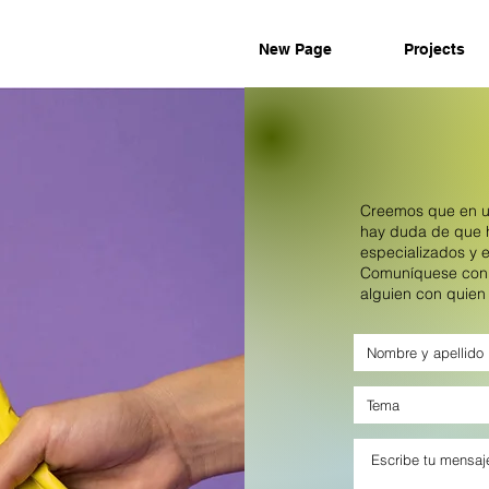
New Page
Projects
Creemos que en un
hay duda de que 
especializados y 
Comuníquese con n
alguien con quien