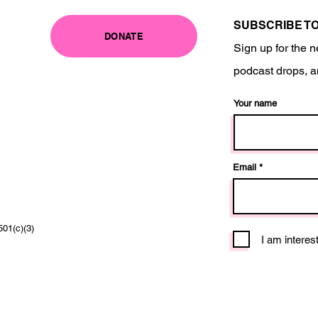
SUBSCRIBE T
DONATE
Sign up for the n
podcast drops, a
Your name
Email
501(c)(3)
I am interes